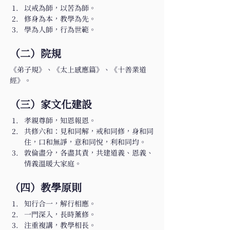
以戒為師，以苦為師。
修身為本，教學為先。
學為人師，行為世範。
（二）院規
《弟子規》、《太上感應篇》、《十善業道
經》。
（三）家文化建設
孝親尊師，知恩報恩。
共修六和：見和同解，戒和同修，身和同
住，口和無諍，意和同悅，利和同均。
敦倫盡分，各盡其責，共建道義、恩義、
情義溫暖大家庭。
（四）教學原則
知行合一，解行相應。
一門深入，長時薰修。
注重複講，教學相長。