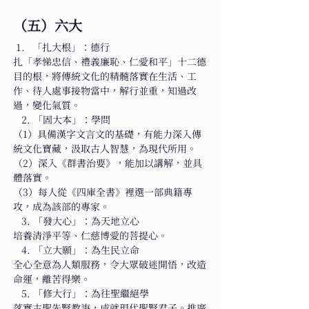
（五）六大
「扎大根」：德行
扎「孝悌忠信、禮義廉恥、仁愛和平」十二德
目的根，將傳統文化的精髓落實在生活、工
作、待人處事接物當中，解行並重，知過改
過，變化氣質。
   2. 「固大本」：學問
（1）具備漢字文言文的基礎，有能力深入傳
統文化寶藏，汲取古人智慧，為現代所用。
（2）深入《群書治要》，能加以講解，並具
體落實。
（3）每人從《四庫全書》裡選一部典籍專
攻，成為該部的專家。
   3. 「發大心」：為天地立心
培養清淨平等、仁慈博愛的菩提心。
   4. 「立大願」：為生民立命
全心全意為人類服務，令大眾破迷開悟，改造
命運，離苦得樂。
   5. 「修大行」：為往聖繼絕學
落實古聖先賢教誨，成就現代聖賢君子。推廣