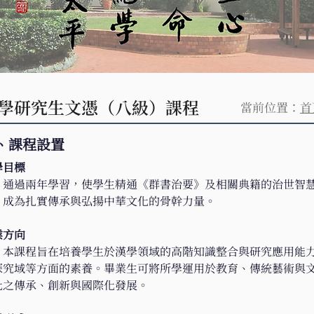
學研究生文憑（八級）課程
當前位置：
首
、課程設置
學目標
       通過兩年學習，使學生精通《群書治要》及相關典籍的治
，成為扎實傳承與弘揚中華文化的骨幹力量。
業方向
       本課程旨在培養學生於漢學領域的高階知識整合與研究應
探究域等方面的素養。畢業生可將所學運用於教育、傳統藝術與
化之傳承、創新與國際化發展。