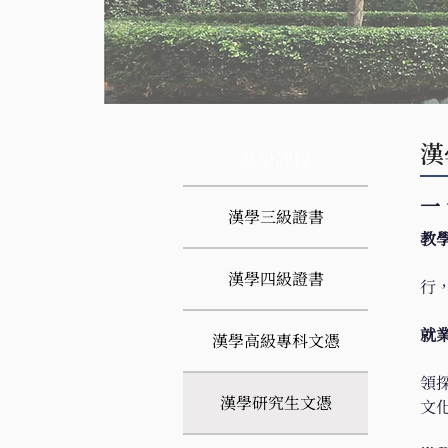
漢
​漢學課程
一
漢學三級證書
教
 
漢學四級證書
行
就
漢學高級專科文憑
 
領
漢學研究生文憑
文