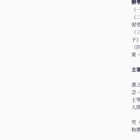
​辦
（
（
習勞
（
子
（
果
​主
 
書
念
士
人
​ 
究
和