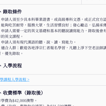
、錄取條件​
一) 申請人須至少具本科畢業證書，或高級專科文憑，或正式官方
二) 能夠吃苦耐勞，服務大眾，生活習慣良好；發心勵志，弘揚承
三) 申請人需要一定的英文基礎和基本的聽說讀寫能力，錄取後會
年的英文課程。
四) 申請人須有現代漢語的聽、說、讀、寫能力。
五) 適合人群：歡迎各地淨宗仁者報名學習，凡聽上淨下空老法師
者，優先錄取。
、入學流程
學課程入學流程 >
、收費標準（錄取後）​
學費為$42,000澳幣。