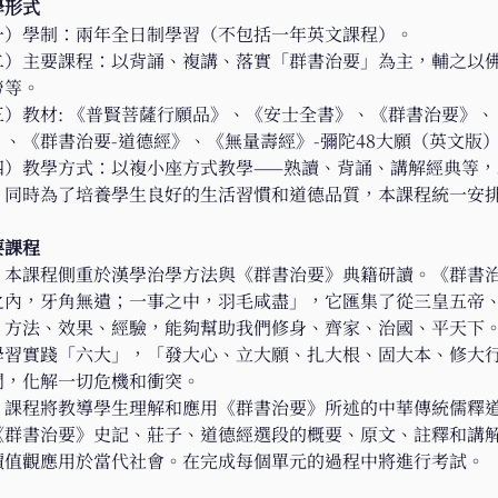
學形式
一）學制：兩年全日制學習（不包括一年英文課程）。​
二）主要課程：以背誦、複講、落實「群書治要」為主，輔之以
等。​
三）教材: 《普賢菩薩行願品》、《安士全書》、《群書治要》、
》、《群書治要-道德經》、《無量壽經》-彌陀48大願（英文版）
四）教學方式：以複小座方式教學——熟讀、背誦、講解經典等
。同時為了培養學生良好的生活習慣和道德品質，本課程統一安排
要課程
       本課程側重於漢學治學方法與《群書治要》典籍研讀。《
之內，牙角無遺；一事之中，羽毛咸盡」，它匯集了從三皇五帝
、方法、效果、經驗，能夠幫助我們修身、齊家、治國、平天下
學習實踐「六大」，「發大心、立大願、扎大根、固大本、修大
間，化解一切危機和衝突。
       課程將教導學生理解和應用《群書治要》所述的中華傳統
《群書治要》史記、莊子、道德經選段的概要、原文、註釋和講
價值觀應用於當代社會。在完成每個單元的過程中將進行考試。