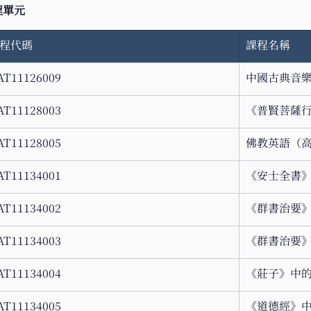
程單元
程代碼
課程名稱
AT11126009 
中國古典音樂
AT11128003 
《普賢菩薩行
AT11128005 
佛教英語（高
AT11134001 
《安士全書》
AT11134002 
《群書治要》
AT11134003 
《群書治要》
AT11134004 
《莊子》中的
AT11134005 
《道德經》中