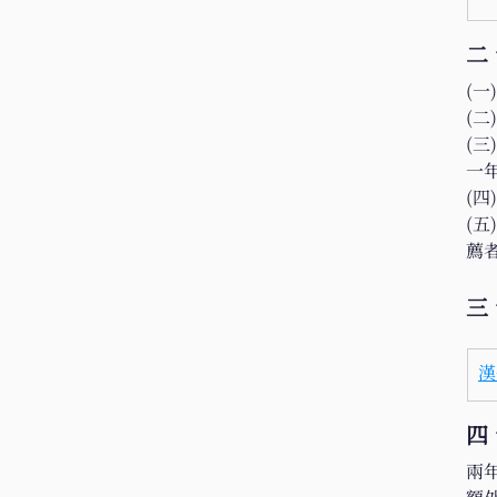
二
(
(
(
一
(
(
薦
三
漢
四
兩年